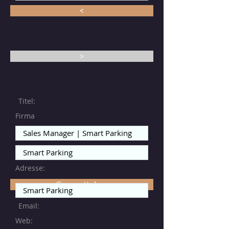
<
>
Titel:
Firma
Adresse:
Gem rettelser
Email:
Web: