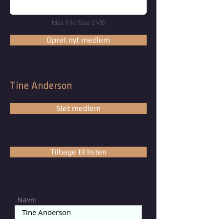
Max File Size 2MB
Opret nyt medlem
Tine Anderson
Slet medlem
Tilbage til listen
Navn: