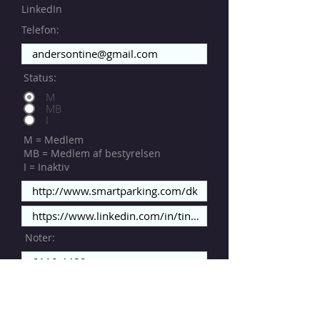
LinkedIn
Telefon:
Status:
M
MB
I
M = Medlem
MB = Medlem af bestyrelsen
I = Inaktiv
Noter: