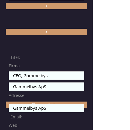
<
>
Titel:
Firma
Adresse:
Gem rettelser
Email:
Web: