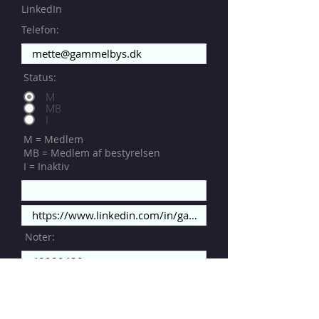
LinkedIn
Telefon:
Status:
M
MB
I
M = Medlem
MB = Medlem af bestyrelsen
I = Inaktiv
Noter: