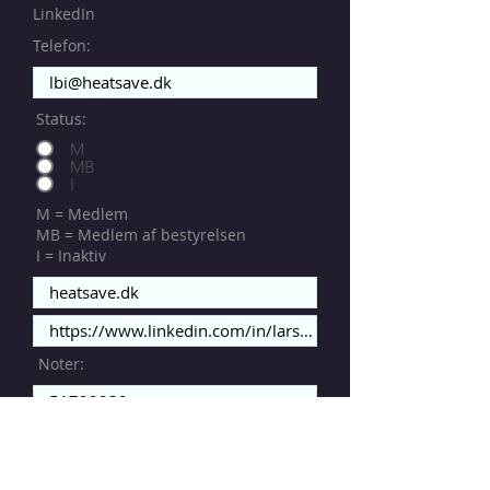
LinkedIn
Telefon:
Status:
M
MB
I
M = Medlem
MB = Medlem af bestyrelsen
I = Inaktiv
Noter: