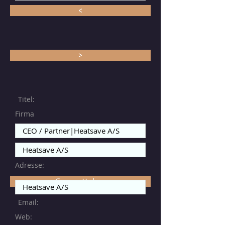
<
>
Titel:
Firma
Adresse:
Gem rettelser
Email:
Web: