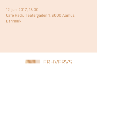
12. jun. 2017, 18.00
Café Hack, Teatergaden 1, 8000 Aarhus,
Danmark
Vi binder erhvervslivet sammen i Aarhus
CVR:
39587440
Naviger til
g
Medlemmer
g
Bestyrelse
g
Arrangementer