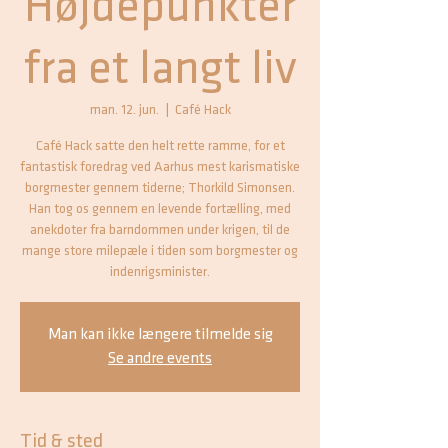
Højdepunkter
fra et langt liv
man. 12. jun.
  |  
Café Hack
Café Hack satte den helt rette ramme, for et
fantastisk foredrag ved Aarhus mest karismatiske
borgmester gennem tiderne; Thorkild Simonsen.
Han tog os gennem en levende fortælling, med
anekdoter fra barndommen under krigen, til de
mange store milepæle i tiden som borgmester og
indenrigsminister.
Man kan ikke længere tilmelde sig
Se andre events
Tid & sted