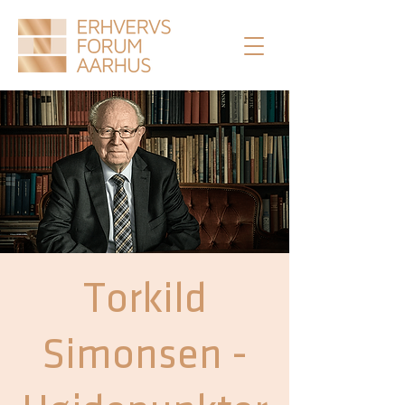
Torkild
Simonsen -