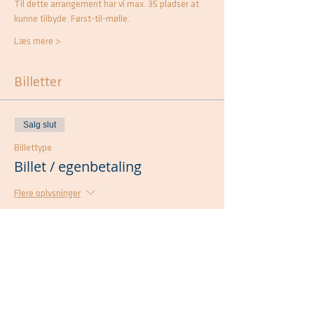
Til dette arrangement har vi max. 35 pladser at 
kunne tilbyde. Først-til-mølle.
Læs mere >
Billetter
Salg slut
Billettype
Billet / egenbetaling
Flere oplysninger
Pris
200,00 kr.