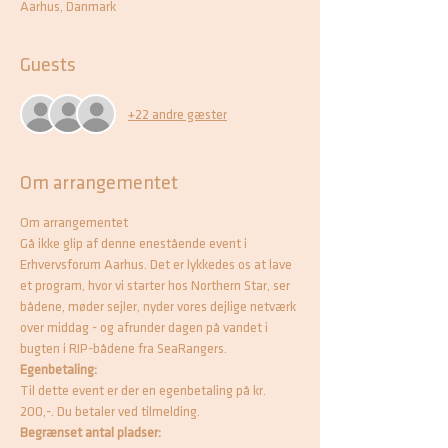
Aarhus, Danmark
Guests
+22 andre gæster
Om arrangementet
Om arrangementet 
Gå ikke glip af denne enestående event i 
Erhvervsforum Aarhus. Det er lykkedes os at lave 
et program, hvor vi starter hos Northern Star, ser 
bådene, møder sejler, nyder vores dejlige netværk 
over middag - og afrunder dagen på vandet i 
bugten i RIP-bådene fra SeaRangers.
Egenbetaling:
Til dette event er der en egenbetaling på kr. 
200,-. Du betaler ved tilmelding.
Begrænset antal pladser: