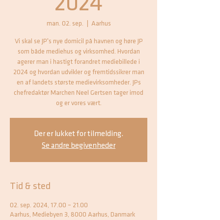
2024
man. 02. sep.
  |  
Aarhus
Vi skal se JP's nye domicil på havnen og høre JP
som både mediehus og virksomhed. Hvordan
agerer man i hastigt forandret mediebillede i
2024 og hvordan udvikler og fremtidssikrer man
en af landets største medievirksomheder. JPs
chefredaktør Marchen Neel Gertsen tager imod
og er vores vært.
Der er lukket for tilmelding.
Se andre begivenheder
Tid & sted
02. sep. 2024, 17.00 – 21.00
Aarhus, Mediebyen 3, 8000 Aarhus, Danmark