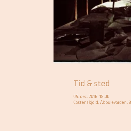
Tid & sted
05. dec. 2016, 18.00
Castenskjold, Åboulevarden, 