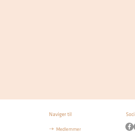
Naviger til
Soc
g
Medlemmer