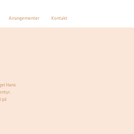
Arrangementer
Kontakt
ngel Hans
entyr.
i på