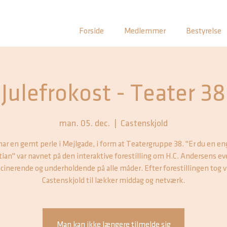
Forside
Medlemmer
Bestyrelse
Julefrokost - Teater 38
man. 05. dec.
  |  
Castenskjold
ar en gemt perle i Mejlgade, i form at Teatergruppe 38. "Er du en e
tian" var navnet på den interaktive forestilling om H.C. Andersens ev
cinerende og underholdende på alle måder. Efter forestillingen tog v
Castenskjold til lækker middag og netværk.
Man kan ikke længere tilmelde sig