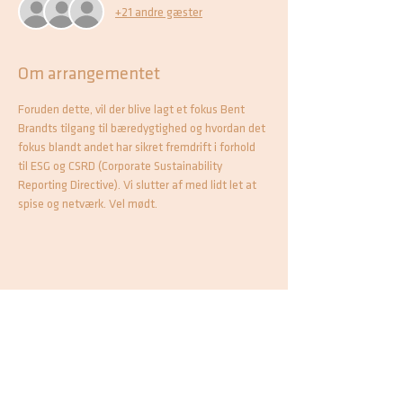
+21 andre gæster
Om arrangementet
Foruden dette, vil der blive lagt et fokus Bent 
Brandts tilgang til bæredygtighed og hvordan det 
fokus blandt andet har sikret fremdrift i forhold 
til ESG og CSRD (Corporate Sustainability 
Reporting Directive). Vi slutter af med lidt let at 
spise og netværk. Vel mødt.
Vi binder erhvervslivet sammen i Aarhus